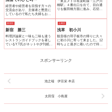
「東京メトロ有楽町線・江戸川
さずに焼く、いわゆる...
橋駅」４番出口を出て、目白通
経営者や経営者を目指す方々の
りを飯田橋方面に進み、石切橋
交流会があり、主催者と懇意に
交差点で神田川を渡り、右に曲
しているので私たち夫婦もお招
がると趣のある二階建ての木造
きいただいた。上野・不忍池の
の建物が見えます。そこが１８
畔にある『龜屋一睡亭』さんが
新宿区
台東区
３５年創業の「はし本」です。
会場。『龜屋一睡亭』さんは、
玄関を入ると左側には二階のお
新宿 勝三
浅草 初小川
江戸時代から続く最中の皮を造
座敷に通じる階段...
る和菓子屋さんから1950年に料
料理評論家と一味も二味も違う
観音様の羽子板市の帰りに久々
理店に転業し...
レストランガイドブックを著し
に初小川に寄って来ました。12
ているY.T氏がネットや夕刊紙の
時ちょと過ぎに着いたので待つ
連載の中で推薦していたお店。
のを覚悟でしたが 、冷たい雨の
ランチタイムにうな重を頂いて
おかげか、すんなり入店できま
来ました。調理場を囲むようなL
した。店に入ってすぐ右側に2人
字型のカウンターのみで、８名
差し向かいの小さな座卓の小上
スポンサーリンク
も座れば満席でしょう。ご主人
がり席。店に中央に火鉢を囲ん
が調理して...
で6人座れ...
池之端 伊豆栄 本店
太田窪 小島屋