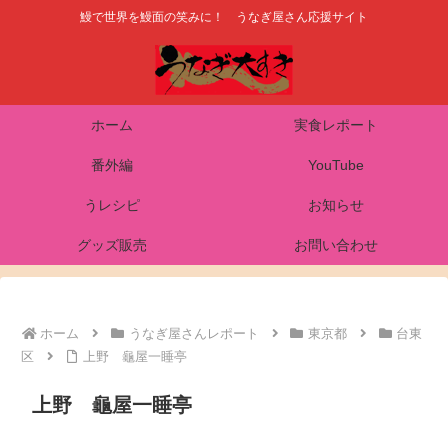
鰻で世界を鰻面の笑みに！ うなぎ屋さん応援サイト
ホーム
実食レポート
番外編
YouTube
うレシピ
お知らせ
グッズ販売
お問い合わせ
ホーム
うなぎ屋さんレポート
東京都
台東
区
上野 龜屋一睡亭
上野 龜屋一睡亭