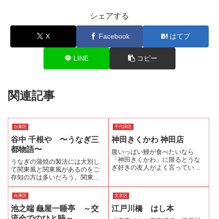
シェアする
X
Facebook
はてブ
LINE
コピー
関連記事
台東区
千代田区
谷中 千根や 〜うなぎ三
神田きくかわ 神田店
都物語〜
腹いっぱい鰻が食べたいなら
「神田きくかわ」に限るとうな
うなぎの蒲焼の製法には大別し
ぎ好きの友人がよく言っていま
て関東風と関東風があるのをご
した。しかもランチタイムとデ
存知の方は多いだろう。関東風
ィナータイムの間の中休みが無
と関西風の鰻の蒲焼は「割き
いので半端な時間でもうなぎが
方」と「焼き方」が大きな違
台東区
文京区
食べられるとのことでした。と
い。関東では、鰻を背開きにし
いうわけで他のお店が中休みに
池之端 龜屋一睡亭 ～交
江戸川橋 はし本
て白焼きした後、蒸して再び焼
入っている15時ご...
く。関西では、腹から開いて蒸
流会でのひと時～