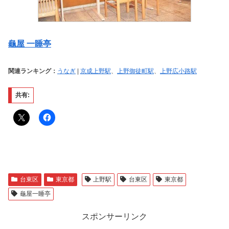
龜屋 一睡亭
関連ランキング：
うなぎ
|
京成上野駅
、
上野御徒町駅
、
上野広小路駅
共有:
台東区
東京都
上野駅
台東区
東京都
龜屋一睡亭
スポンサーリンク