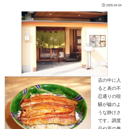
2005.04.04
店の中に入
ると表の不
忍通りの喧
騒が嘘のよ
うな静けさ
です。調度
品や器の趣