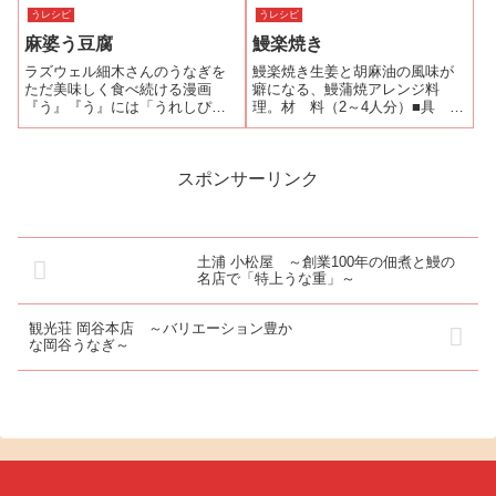
やおもてなしにぴったりの華や
品です。今はひつまぶしの食べ
うレシピ
うレシピ
かな献立です！レシピを印刷す
方のひとつとして親しまれてい
る材料（2人前）うなぎの蒲焼
麻婆う豆腐
鰻楽焼き
るうなぎ茶漬けですが、一説に
1/2尾厚焼き玉...
は気の短い江戸っ子が少量の蒲
ラズウェル細木さんのうなぎを
鰻楽焼き生姜と胡麻油の風味が
焼を手早く手軽に...
ただ美味しく食べ続ける漫画
癖になる、鰻蒲焼アレンジ料
『う』『う』には「うれしぴ」
理。材 料（2～4人分）■具 材
という鰻の創作料理のレシピが
うなぎの蒲焼
載っている。今回は、『う』2巻
１尾 生
に載っている「麻婆う豆腐」の
姜
レシピを参考に自分でアレンジ
ひとかけ 万能ね
スポンサーリンク
して作ってみた。挽肉の代わり
ぎ 適量
に鰻を使った麻婆...
炒りご
ま 適量
■...
土浦 小松屋 ～創業100年の佃煮と鰻の
名店で「特上うな重」～
観光荘 岡谷本店 ～バリエーション豊か
な岡谷うなぎ～