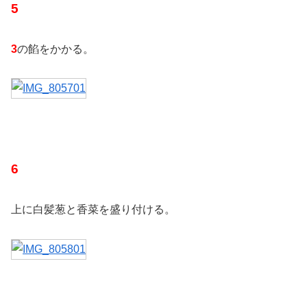
5
3
の餡をかかる。
6
上に白髪葱と香菜を盛り付ける。