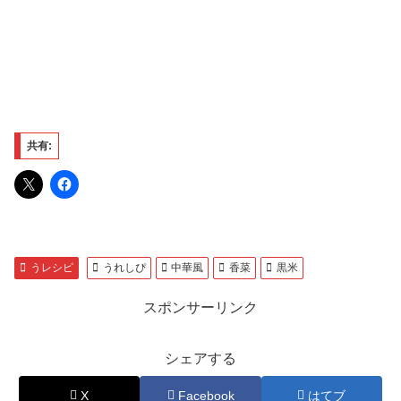
共有:
うレシピ
うれしぴ
中華風
香菜
黒米
スポンサーリンク
シェアする
X
Facebook
はてブ