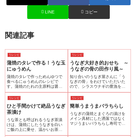
LINE
コピー
関連記事
うレシピ
うレシピ
蒲焼のタレで作る！うな玉
うなぎ大好き的おせち ～
にゅうめん
うなぎの骨の田作り風～
蒲焼のタレで作っためんゆつで
知り合いのうなぎ屋さんに「う
食べるにゅうめんのレシピで
なぎの骨」をわけていただいた
す。蒲焼のたれの主原料は醤
ので、シラスウナギの豊漁を願
油、みりん、砂糖です。そこに
って「うなぎの骨の田作り風」
和風だしを足せば、うなぎエキ
を作ってみました。まず、うな
うレシピ
うレシピ
スも入っているのでコクのある
ぎの骨の唐揚げ「骨せんべい」
ひと手間かけて絶品うなぎ
簡単うまうまバラちらし
めんゆつになります。うなぎの
を作ります。骨せんべいの作り
蒲焼と相性抜群の卵もトッピン
方1うなぎの骨をよく洗います。
茶漬け
うなぎの蒲焼とまぐろの漬けを
グすればご馳走にゅう...
骨には、苦みの...
メイン具材にした洒落ではなく
うな茶とも呼ばれるうなぎ茶漬
マジうまいバラちらし寿司で
けは、蒲焼にしたうなぎを白い
す！市販のちらし寿司の素を利
ご飯の上に乗せ、温かいお茶や
用するのでしかも簡単！お祝い
出汁をかけて食べるお手軽な一