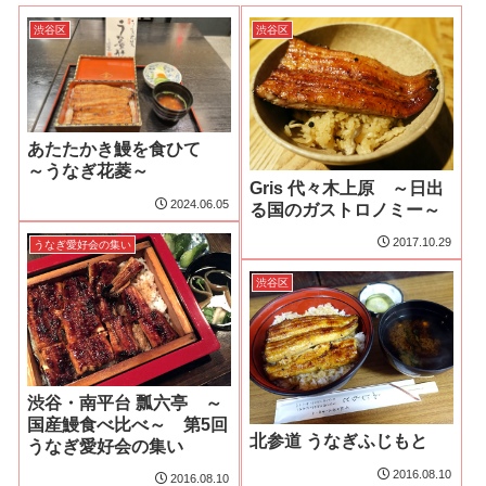
渋谷区
渋谷区
あたたかき鰻を食ひて
～うなぎ花菱～
Gris 代々木上原 ～日出
2024.06.05
る国のガストロノミー～
2017.10.29
うなぎ愛好会の集い
渋谷区
渋谷・南平台 瓢六亭 ～
国産鰻食べ比べ～ 第5回
北参道 うなぎふじもと
うなぎ愛好会の集い
2016.08.10
2016.08.10