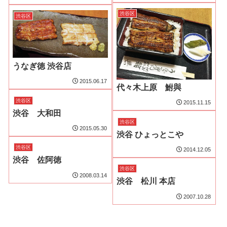
渋谷区
渋谷区
うなぎ徳 渋谷店
2015.06.17
代々木上原 鮒與
渋谷区
2015.11.15
渋谷 大和田
渋谷区
2015.05.30
渋谷 ひょっとこや
渋谷区
2014.12.05
渋谷 佐阿徳
渋谷区
2008.03.14
渋谷 松川 本店
2007.10.28