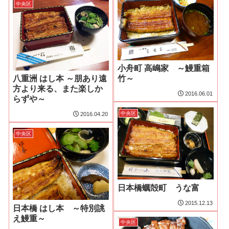
中央区
小舟町 高嶋家 ～鰻重箱
八重洲 はし本 ～朋あり遠
竹～
方より来る、また楽しか
2016.06.01
らずや～
中央区
2016.04.20
中央区
日本橋蠣殻町 うな富
2015.12.13
日本橋 はし本 ～特別誂
え鰻重～
中央区