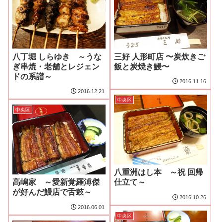
八丁堀 しらゆき ～うな
三好 人形町店 〜炭炊きご
ぎ串焼・老舗とレジェン
飯と炭焼き鰻〜
ドの系譜～
2016.11.16
2016.12.21
中央区
中央区
八重洲はし本 ～祝 回帰
高嶋家 ～愛新覚羅溥傑
仕立て～
が好んだ鰻店で舌鼓～
2016.10.26
2016.06.01
中央区