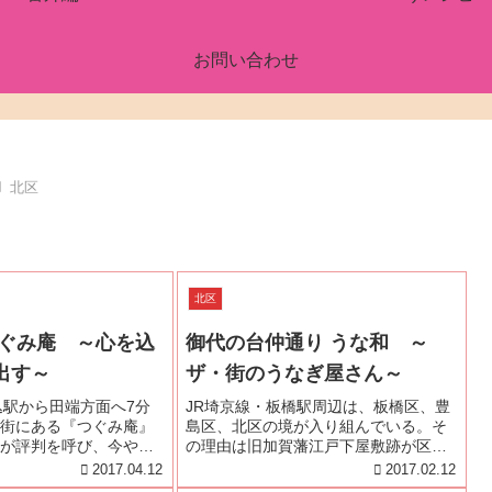
お問い合わせ
北区
北区
つぐみ庵 ～心を込
御代の台仲通り うな和 ～
出す～
ザ・街のうなぎ屋さん～
込駅から田端方面へ7分
JR埼京線・板橋駅周辺は、板橋区、豊
街にある『つぐみ庵』
島区、北区の境が入り組んでいる。そ
が評判を呼び、今や予
の理由は旧加賀藩江戸下屋敷跡が区境
店である。電話で問い
になったかららしい。板橋駅東口は別
2017.04.12
2017.02.12
の仕方も試行錯誤をし
名・滝野川口というように出口を出る