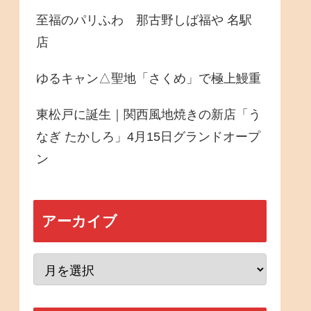
至福のパリふわ 那古野しば福や 名駅
店
ゆるキャン△聖地「さくめ」で極上鰻重
東松戸に誕生｜関西風地焼きの新店「う
なぎ たかしろ」4月15日グランドオープ
ン
アーカイブ