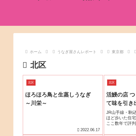
ホーム
うなぎ屋さんレポート
東京都
北区
北区
北区
ほろほろ鳥と生蒸しうなぎ
活鰻の店 
～川栄～
て味を引き
JR山手線・駒
ほど歩いた住宅
ここ数年で評判
約のとりにくい
2022.06.17
合わせると予約