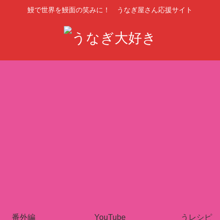
鰻で世界を鰻面の笑みに！ うなぎ屋さん応援サイト
番外編
YouTube
うレシピ