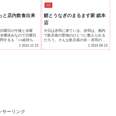
で、現在は毎月1日（店
と北区滝野川になる。東口ロータリー
北区
）の朝9時半から...
の向こうには新選組隊長・近藤勇の
墓...
っと店内飲食出来
鯉とうなぎのまるます家 総本
店
日曜日の午後と水曜
今日は赤羽に来ている。赤羽は、都内
水曜休みなので日曜日
で飲兵衛の聖地のひとつに数えられる
問するも「○○組待ち
だろう。そんな飲兵衛の街・赤羽のラ
るかどうかわかりませ
ンドマーク的な店が『鯉とうなぎのま
2015.12.23
2015.08.23
て、玉砕することが何
るます家 総本店』だ。朝9時の開店か
臨時休業を知らずに来
ら朝酒、昼酒、夕餉の酒、〆の酒と12
。とにかく今までは縁
時間以上も飲兵衛のために店を開い...
ンサーリンク