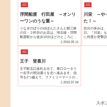
ているとのこと
北区
北区
休日の場合は2日
浮間船渡 行田屋 ～オンリ
川栄 ～や
ーワンのうな重～
た！～
うなぎのぼりのゆぽんたさんと鰻三昧
自分の休みは、
の日・２軒目のお店は、埼京線・浮間
日。『川栄』も
船渡駅から徒歩10分ほどのところにあ
に何度か突撃訪
る『行田屋』さん。『行田屋』さん
で、ご案内出来
2016.05.11
は、食べログ・うなぎレビュー数No.1
ん。」といわれ
をほこるゆぽんたさんが、ご自身の
度かあったし、
北区
「うなぎのぼりブログ」で投稿日付
たこともあった
が...
がな...
王子 登喜川
王子駅北口改札を出て、東口ロータリ
ー右手の明治通りを北へ進みます。信
号を2つ越えて、ファミリーマートの手
前を右へ曲がります。城北信金が右手
2015.07.04
に見えてきたら左手を注意していると
うなぎ蒲焼のノボリが見えます。そこ
が登喜川です。玄関には、白地に黒
で...
スポ