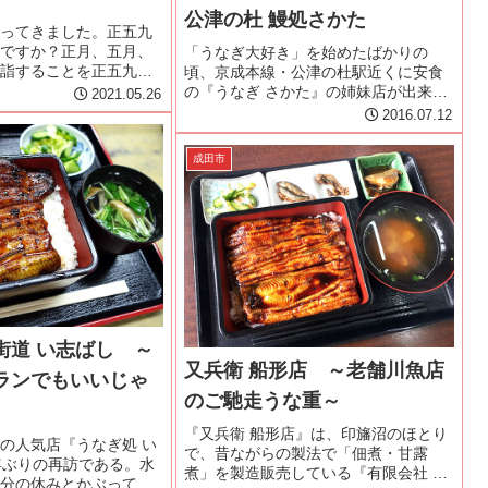
公津の杜 鰻処さかた
ってきました。正五九
ですか？正月、五月、
「うなぎ大好き」を始めたばかりの
詣することを正五九詣
頃、京成本線・公津の杜駅近くに安食
より良い功徳を得られ
の『うなぎ さかた』の姉妹店が出来た
2021.05.26
ら多くの方が成田山正
という情報を得ていた。調べると水曜
2016.07.12
います。私は、産まれ
日が定休日で自分の休みとかぶってい
道の産科医院だったの
る。行ってみたいと思いつつ、なかな
成田市
か訪問が叶わないでいた。今回、定休
日...
街道 い志ばし ～
又兵衛 船形店 ～老舗川魚店
ランでもいいじゃ
のご馳走うな重～
『又兵衛 船形店』は、印旛沼のほとり
の人気店『うなぎ処 い
で、昔ながらの製法で「佃煮・甘露
年ぶりの再訪である。水
煮」を製造販売している『有限会社 又
分の休みとかぶってし