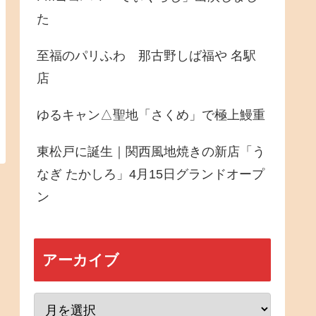
た
至福のパリふわ 那古野しば福や 名駅
店
ゆるキャン△聖地「さくめ」で極上鰻重
東松戸に誕生｜関西風地焼きの新店「う
なぎ たかしろ」4月15日グランドオープ
ン
アーカイブ