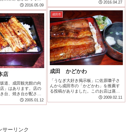
兵衛』の経営するお食事処。場所は、
2016.04.27
問できない(>_<)GW
2016.05.09
宗吾霊堂前から甚兵衛大橋続く宗吾街
休みをとったので出掛
道の中ほどである。宗吾街道は、別
着いたのは、14:30頃。
成田市
名：宗吾うなぎ街道とも呼ばれてい
。店...
て、...
成田 かどかわ
本店
「うなぎ大好き掲示板」に佐原囃子さ
坂道、成田観光館の向
んから成田市の「かどかわ」を推薦す
店」はあります。店の
る投稿がありました。このお店は蒸す
き台、焼き台が配さ
工程の変わりに、湯通しをします。皮
2009.02.11
前での調理風景はこれ
2005.01.12
目パリパリに、少し甘めのタレです。
ンキッチン？成田のお
昨年来、ファンになってしまいまし
の半分を１月で稼いで
た。｢い志ばし｣さんは、小生には弾力
話がありますが、それ
が...
ンサーリンク