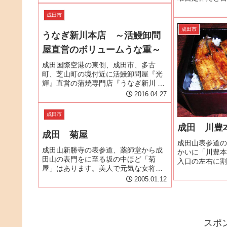
ら”直訴道”の別名もある。宗吾街道は、
まい、なかなか訪
約2kmの間に7軒の鰻店があることから
明けにたまたま
成田市
うなぎ好きの間では宗吾うなぎ街...
けてきた。店に
成田市
閉店間際の時間帯
うなぎ新川本店 ～活鰻卸問
屋直営のボリュームうな重～
成田国際空港の東側、成田市、多古
町、芝山町の境付近に活鰻卸問屋『光
輝』直営の蒲焼専門店『うなぎ新川 本
店』がある。成田市街から国道51号線
2016.04.27
を香取市方面へ走り、立体交差になっ
て「寺台インター」の手前「寺台交差
成田市
点」を右折して芝山はにわ街道に入
成田 川豊
る...
成田 菊屋
成田山表参道の
成田山新勝寺の表参道、薬師堂から成
かいに「川豊本
田山の表門をに至る坂の中ほど「菊
入口の左右に割
屋」はあります。美人で元気な女将・
れ、お客さんの
石橋昭子さん自らお店の前で出迎えく
ぞ究極のオープ
2005.01.12
れます。スタッフも接客も行き届いて
店は１年の稼ぎ
おり、忙しくても笑顔で対応してくれ
しまう。という
るのでホッとします。さて、 あのスピ
を納...
ル...
スポ