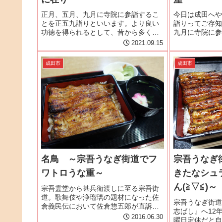
正月、五月、九月に寺院に参詣するこ
今日は成田へや
とを正五九詣りといいます。より良い
詣りってご存知
功徳を得られるとして、昔から多くの
九月に寺院に参
方が成田山正五九詣りをしています。
りといいます。
2021.09.15
という訳で5月に引き続いて成田へやっ
るとして、昔か
てきました。5月は『駿河屋』さんへ行
五九詣りをして
成田市
成田市
ったので今回はやはり成田の老舗『...
たのが成田山参
で...
名鳥 ～宗吾うなぎ街道でフ
宗吾うなぎ
ワトロうな重～
きたなシュ
ん(≧▽≦)～
宗吾霊堂から甚兵衛渡しに至る宗吾街
道。歌舞伎や浄瑠璃の題材になった佐
宗吾うなぎ街道
倉義民伝において佐倉惣五郎が直訴に
志ばし』へ12
向かうために通ったとされることか
2016.06.30
曜日定休だと自