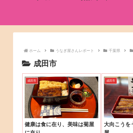
ホーム
うなぎ屋さんレポート
千葉県
成田市
成田市
成田市
健康は食に在り、美味は菊屋
大向こうを
に在り
屋